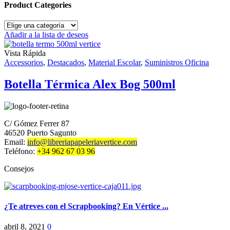
page
Product Categories
Añadir a la lista de deseos
Vista Rápida
Accessorios
,
Destacados
,
Material Escolar
,
Suministros Oficina
Botella Térmica Alex Bog 500ml
C/ Gómez Ferrer 87
46520 Puerto Sagunto
Email:
info@libreriapapeleriavertice.com
Teléfono:
+34 962 67 03 96
Consejos
¿Te atreves con el Scrapbooking? En Vértice ...
abril 8, 2021
0