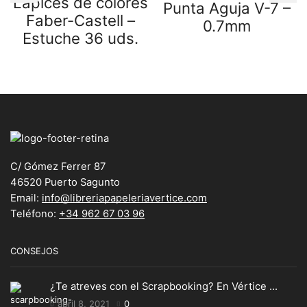
Lápices de colores
Punta Aguja V-7 –
Faber-Castell –
0.7mm
Estuche 36 uds.
C/ Gómez Ferrer 87
46520 Puerto Sagunto
Email:
info@libreriapapeleriavertice.com
Teléfono:
+34 962 67 03 96
CONSEJOS
¿Te atreves con el Scrapbooking? En Vértice ...
abril 8, 2021
0