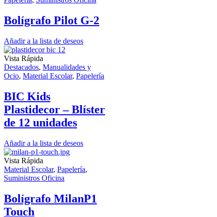
Bolígrafo Pilot G-2
Añadir a la lista de deseos
Vista Rápida
Destacados
,
Manualidades y
Ocio
,
Material Escolar
,
Papelería
BIC Kids
Plastidecor – Blíster
de 12 unidades
Añadir a la lista de deseos
Vista Rápida
Material Escolar
,
Papelería
,
Suministros Oficina
Bolígrafo MilanP1
Touch