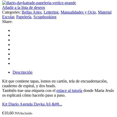
Añadir a la lista de deseos
Categories:
Bellas Artes
,
Lettering
,
Manualidades y Ocio
,
Material
Escolar
,
Papelería
,
Scrapbooking
Share:
Descripción
Kit que contiene tapas, lomos en cartón, tela de encuadernación,
cuaderno de espiral, y dos brads.
También trae una etiqueta con el
enlace al tutoría
donde Maria Jesús
os esplicará cómo hacerlo paso a paso.
Kit Diario Agenda Dayka A6 &#8...
€
10,60
IVA Incluido