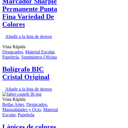
Marcador Sharpie
Permanente Punta
Fina Variedad De
Colores
Añadir a la lista de deseos
Vista Rápida
Destacados
,
Material Escolar
,
Papelería
,
Suministros Oficina
Bolígrafo BIC
Cristal Original
Añadir a la lista de deseos
Vista Rápida
Bellas Artes
,
Destacados
,
Manualidades y Ocio
,
Material
Escolar
,
Papelería
Lápices de colores